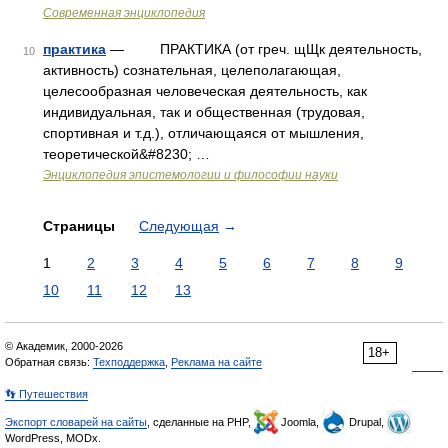
Современная энциклопедия
практика
— ПРАКТИКА (от греч. щЩк деятельность,
10
активность) сознательная, целеполагающая,
целесообразная человеческая деятельность, как
индивидуальная, так и общественная (трудовая,
спортивная и т.д.), отличающаяся от мышления,
теоретической&#8230; …
Энциклопедия эпистемологии и философии науки
Страницы
Следующая
→
1
2
3
4
5
6
7
8
9
10
11
12
13
© Академик, 2000-2026
18+
Обратная связь:
Техподдержка
,
Реклама на сайте
👣 Путешествия
Экспорт словарей на сайты
, сделанные на PHP,
Joomla,
Drupal,
WordPress, MODx.