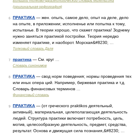
Большой толково-фразеологический словарь Михельсона
(оригинальная орфография)
ПРАКТИКА
— жен. опыть, самое дело, опыт на деле, дело
6
на опыте, в приложении; исполненье или попытка к тому,
испытанье. В теории хорошо, что скажет практика! Зодчему
нужно заняться практикой постройки. Теория нередко
изменяет практике, и наоборот. Морская&#8230; …
Толковый словарь Даля
практика
— См. круг …
7
Словарь синонимов
ПРАКТИКА
— свод норм поведения; нормы проведения тех
8
или иных опера ций. Например, биржевая практика и т.д.
Словарь финансовых терминов …
Финансовый словарь
ПРАКТИКА
— (от греческого praktikos деятельный,
9
активный), материальная, целеполагающая деятельность
людей. Структура практики включает потребность, цель,
мотив, целесообразную деятельность, предмет, средства,
результат. Основа и движущая сила познания,&#8230; …