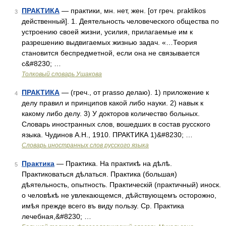
ПРАКТИКА
— практики, мн. нет, жен. [от греч. praktikos
3
действенный]. 1. Деятельность человеческого общества по
устроению своей жизни, усилия, прилагаемые им к
разрешению выдвигаемых жизнью задач. «…Теория
становится беспредметной, если она не связывается
с&#8230; …
Толковый словарь Ушакова
ПРАКТИКА
— (греч., от prasso делаю). 1) приложение к
4
делу правил и принципов какой либо науки. 2) навык к
какому либо делу. 3) У докторов количество больных.
Словарь иностранных слов, вошедших в состав русского
языка. Чудинов А.Н., 1910. ПРАКТИКА 1)&#8230; …
Словарь иностранных слов русского языка
Практика
— Практика. На практикѣ на дѣлѣ.
5
Практиковаться дѣлаться. Практика (большая)
дѣятельность, опытность. Практическій (практичный) иноск.
о человѣкѣ не увлекающемся, дѣйствующемъ осторожно,
имѣя прежде всего въ виду пользу. Ср. Практика
лечебная,&#8230; …